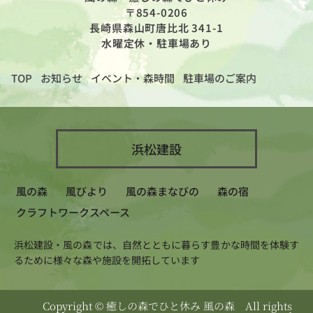
〒854-0206
長崎県森山町唐比北 341-1
水曜定休・駐車場あり
TOP
お知らせ
イベント・森時間
駐車場のご案内
浜松建設
風の森
風びより
風の森まなびの
森の宿
クラフトワークスペース
浜松建設・風の森では、自然とともに暮らす豊かな時間を体験す
るために様々な森や施設を開拓しています
Copyright
©
癒しの森でひと休み 風の森
All rights